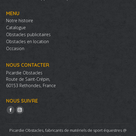
produit
MENU
Notre histoire
Catalogue
Obstacles publicitaires
Obstacles en location
Occasion
NOUS CONTACTER
Picardie Obstacles
Route de Saint-Crépin,
60153 Rethondes, France
NOUS SUIVRE
Trouvez nous sur :
La
La
page
page
Facebook
Instagram
Picardie Obstacles, fabricants de matériels de sport équestres @