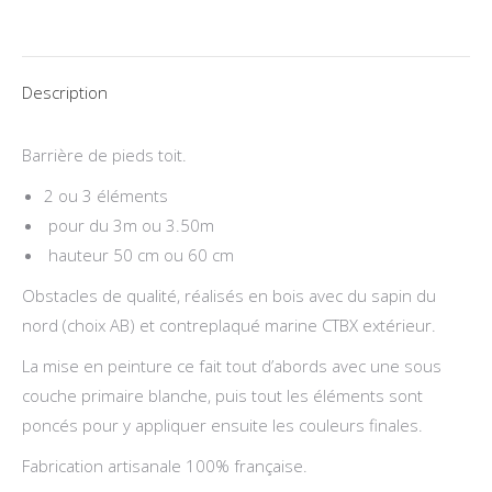
(60cm,
2
ou
Description
3
éléments)
Barrière de pieds toit.
2 ou 3 éléments
pour du 3m ou 3.50m
hauteur 50 cm ou 60 cm
Obstacles de qualité, réalisés en bois avec du sapin du
nord (choix AB) et contreplaqué marine CTBX extérieur.
La mise en peinture ce fait tout d’abords avec une sous
couche primaire blanche, puis tout les éléments sont
poncés pour y appliquer ensuite les couleurs finales.
Fabrication artisanale 100% française.