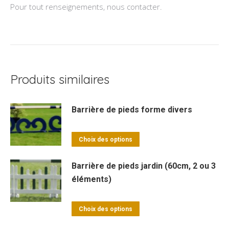
Pour tout renseignements, nous contacter.
Produits similaires
Barrière de pieds forme divers
Ce
Choix des options
produit
a
Barrière de pieds jardin (60cm, 2 ou 3
éléments)
plusieurs
variations.
Les
Ce
Choix des options
options
produit