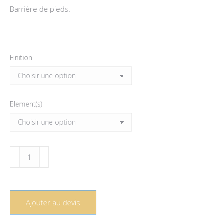
Barrière de pieds.
Finition
Element(s)
quantité
de
Barrière
de
Ajouter au devis
pieds
toit