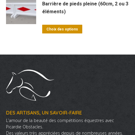
peuvent
a
Barrière de pieds pleine (60cm, 2 ou 3
être
éléments)
plusieurs
choisies
variations.
sur
Les
Ce
Choix des options
la
options
produit
page
peuvent
a
du
être
plusieurs
produit
choisies
variations.
sur
Les
la
options
page
peuvent
du
être
produit
choisies
sur
DES ARTISANS, UN SAVOIR-FAIRE
la
L’amour de la beauté des compétitions équestres avec
page
Picardie Obstacles.
Des valeurs très appréciées depuis de nombreuses années.
du